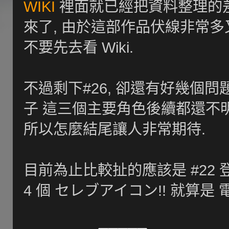
WIKI
裡面就已經把資料整理的差不
來了, 由於這部作品伏線非常多
不要先去看 Wiki.
不過剩下#26, 卻還有好幾個問題
子 這三個主要角色後續都還不明
所以怎麼結尾讓人非常期待.
目前為止比較扯的應該是 #22 登
4 個 セレブアイコン!! 就算是