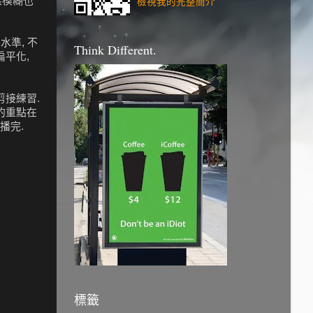
一樣模糊也
檢視我的完整簡介
準, 不
Think Different.
平化,
剪接練習.
的重點在
播完.
標籤