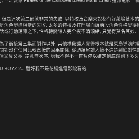
irates of the Caribbean:Dead Mans Chest 這部電影
 但是這次第二部就非常的失敗. 以特校及音樂來說都有好萊塢基本的水
是角色塑造相當的失敗, 太多的特校及打鬥場面讓前段角色性格變得扁
或行動鋪陳之下, 性格轉變讓人完全摸不清頭緒, 只覺得莫名其妙.
為了銜接第三集而製作以外, 其他橋段讓人覺得根本就是菜鳥導演的
之間卻沒有任何比較直接的因果關係, 從頭結尾讓人搞不清楚到底劇情
 劇情又臭又長, 凌亂無次序, 讓我不得不一直暫停以確定到底還剩下多久
OYZ 2... 還好我不是花錢進電影院看的.