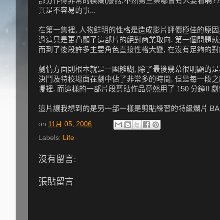
部分作得非常的模糊(廢話,不然第三集哪會有人要看啊??), 但是要像 P
真是不容易的事...
在第一集裡, 人物鮮明的性格是造成影片評價極佳的原因,
過這只是更凸顯了這部片的絕對商業取向. 第一個問題就
而到了後段許多主要角色直接性格大變, 在沒有足夠的對話
劇情方面則根本就是一團糨糊, 除了最後幾幕很明顯的是
決鬥及特校場面在劇中佔了非常多的時間, 但是每一段
哪裡. 而這樣的一部片段剪貼作品竟然用了 150 分鐘!!
這片讓我想到的是另一部一樣是剪貼練習的特級爛片 BAD B
on
11月 05, 2006
Labels:
Life
沒有留言:
張貼留言