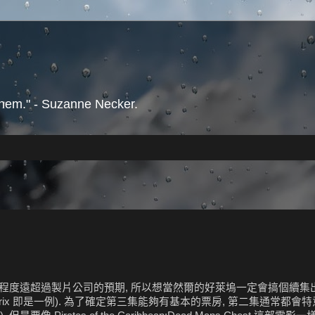
them." - Suzanne Necker.
程度遠超過製片公司的預期, 所以想當然爾的好萊塢一定會搞個續集出
rix 即是一例). 為了確定第三集能夠有基本的票房, 第二集通常都會