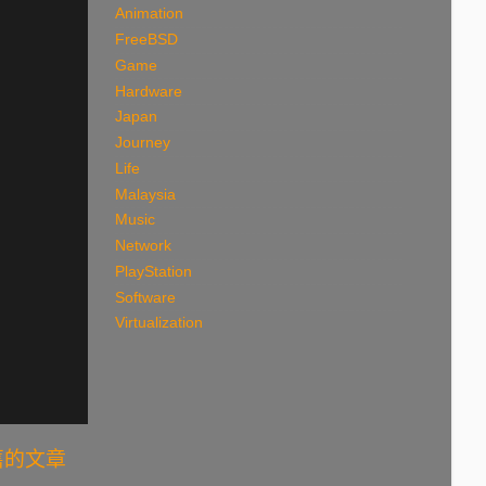
Animation
FreeBSD
Game
Hardware
Japan
Journey
Life
Malaysia
Music
Network
PlayStation
Software
Virtualization
舊的文章