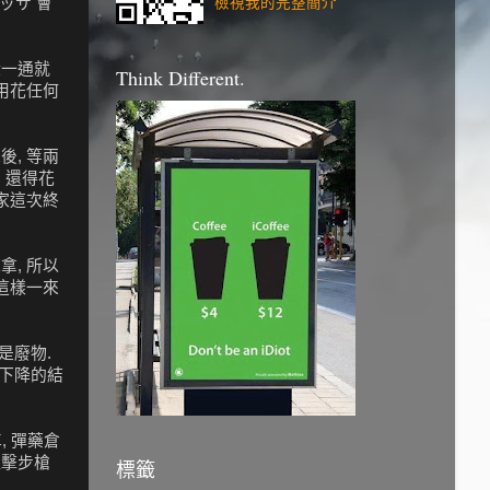
ッサ 會
檢視我的完整簡介
殺一通就
Think Different.
用花任何
, 等兩
 還得花
家這次終
, 所以
 這樣一來
是廢物.
性下降的結
, 彈藥倉
狙擊步槍
標籤