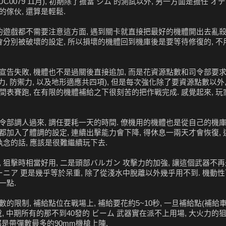
0079 11月), 初期除了擔當 ジム 的測試以外, 另一方面是擔任 オデ
傢伙, 還算是輕鬆.
往的遊戲都不需要注意這方面, 遇到關卡就直接把最好的機體開出去亂
會分別被破壞的設定, 所以損壞的機體回到機庫後是要等待修復的, 不
告失敗, 機體也不是過關後直接追加, 而是花資源點數和司令部要求後
力, 防禦力, 以及地形適應共四項), 但是每次強化除了要資源點數以外,
表賽跑, 在有限的機體補給之下很刻苦的把作戰完成. 感覺起來, 玩
部調人過來, 調任要耗一天的時間. 僚機用的機體也是從自己的機庫拿
都加入了體調的設定, 連續出擊能力會下降, 得休息一兩天才會恢復,
執念的話, 應該是很難繼續玩下去.
 狙擊時相當好用, 二是頭部バルガン 攻擊力的加強, 讓這個武器不再
ーニア 更是幾乎等於呆重, 除了從淺水中脫離以外幾乎用不到. 機動
一點.
限制, 補給點位在戰場上, 補給要花約5~10秒, 一旦補給點(補給車
說, 中期所有的那不到40發的 ビーム 武器實在派不上用場, 大火力的
都是帶彈數最多的90mm機槍上陣.