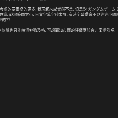
, 要考慮的要素變的更多, 我玩起來感覺還不差, 但是對 ガンダムゲーム
g 嚴重, 戰場範圍太小, 日文字幕字體太醜, 有時字幕還會不見等等小
來的??
這款我也只能給個勉強及格, 可想而知市面的評價應該會非常慘烈吧...