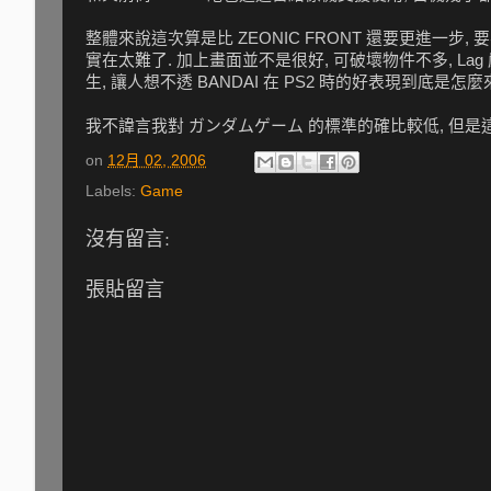
整體來說這次算是比 ZEONIC FRONT 還要更進一步
實在太難了. 加上畫面並不是很好, 可破壞物件不多, La
生, 讓人想不透 BANDAI 在 PS2 時的好表現到底是怎麼
我不諱言我對 ガンダムゲーム 的標準的確比較低, 但是
on
12月 02, 2006
Labels:
Game
沒有留言:
張貼留言