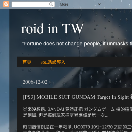
roid in TW
"Fortune does not change people, it unmasks 
首頁
SSL憑證導入
2006-12-02
[PS3] MOBILE SUIT GUNDAM Target In Sigh
從來沒想過, BANDAI 竟然能把 ガンダムゲーム 搞的這
是創舉, 但是搞到玩家這麼累應該是第一次...
時間照慣例是在一年戰爭, UC0079 10/1~12/30 