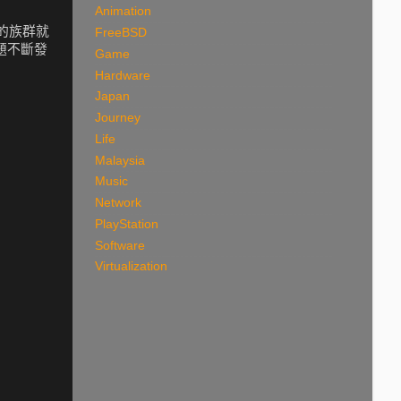
Animation
 的族群就
FreeBSD
問題不斷發
Game
Hardware
Japan
Journey
Life
Malaysia
Music
Network
PlayStation
Software
Virtualization