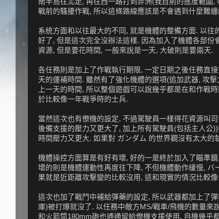
南半島往北走, 再往西一路打到非洲(我目前的進度範圍, UC
戰前的騷擾作戰, 所以這條路線應該是不會遇到什麼難纏的
系統方面和以往最大的不同, 就是機體的整備方面. 以
好了, 但是這次完全沒辦法這樣. 因為加入了機體各部份
資源, 但是要花時間, 一般來說是一天, 大破則是要兩天.
各任務則是加上了作戰執行期限, 一定日期之後任務直接宣
天的運補時間. 雖然有了強化機體的選項(追加武器, 攻擊
上一天的時間, 所以整個遊戲可以說幾乎都是在和作戰時間
於比較像一年戰爭時的士兵.
當然這次也有僚機的設定, 不過駕駛員一樣得花資源叫司令
後備支援的壓力又更大了, 加上所有駕駛員(包括主人公))
時間壓力又更大. 如果對 ガンダム 的世界觀沒有太大的
機體操控方面算是有好有壞, 好的一是終於加入了瞄準鏡,
壞的則是機體運動性再度往下降, 不但機體動作緩慢, バ
果就是近距離攻擊變的比較沒用, 這和現實的情況比較像
這次也加了戰鬥中補給彈藥的設定, 所以武器都加上了彈數的
庫)被打爆就沒了. 以任務中敵方MS/戰車/飛機的數量來
和火箭筒180mm砲也通通留給僚機支援使用, 自機幾乎