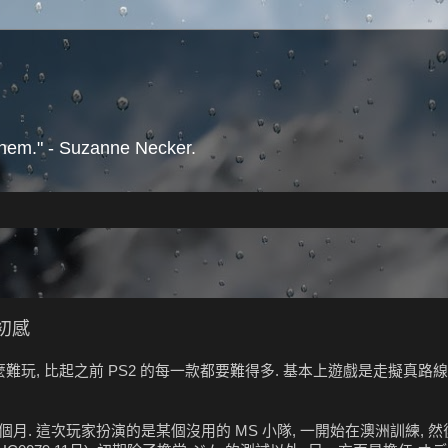
them." - Suzanne Necker.
t 初感
麼難玩, 比起之前 PS2 的每一款都要難得多. 基本上遊戲是走擬真路線
之間的三個月. 這次玩家扮演的是某個沒用的 MS 小隊, 一開始在澳洲訓練, 