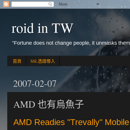
roid in TW
"Fortune does not change people, it unmasks them
首頁
SSL憑證導入
2007-02-07
AMD 也有烏魚子
AMD Readies "Trevally" Mobile