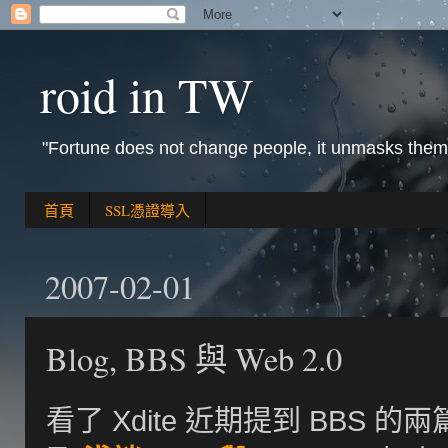
roid in TW
"Fortune does not change people, it unmasks them
首頁
SSL憑證導入
2007-02-01
Blog, BBS 與 Web 2.0
看了 Xdite 近期提到 BBS 的兩篇 b