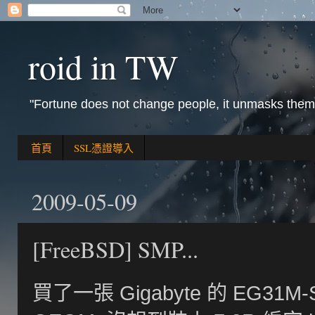
roid in TW
"Fortune does not change people, it unmasks them
首頁
SSL憑證導入
2009-05-09
[FreeBSD] SMP...
買了一張 Gigabyte 的 EG31M-