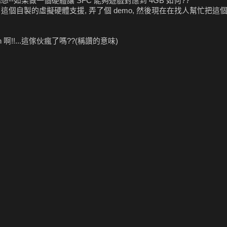
--如果做一個硬體讓 SFC 能夠遊戲對應到 4GB 如何??
8 加入了這個自製的虛擬硬體支援, 弄了個 demo, 然後現在在找人幫忙把這個
n 啊!!...這傢伙瘋了嗎??(稱讚的意味)