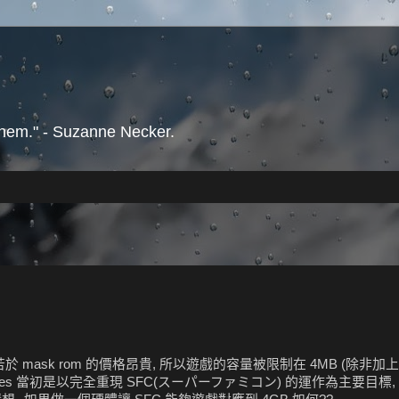
them." - Suzanne Necker.
mask rom 的價格昂貴, 所以遊戲的容量被限制在 4MB (除非加上 
). bsnes 當初是以完全重現 SFC(スーパーファミコン) 的運作為主要目標, b