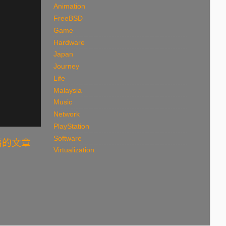
Animation
FreeBSD
Game
Hardware
Japan
Journey
Life
Malaysia
Music
Network
PlayStation
Software
舊的文章
Virtualization