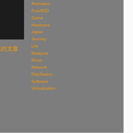
Animation
FreeBSD
Game
Hardware
Japan
Journey
Life
舊的文章
Malaysia
Music
Network
PlayStation
Software
Virtualization