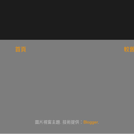
首頁
較
圖片視窗主題. 技術提供：
Blogger
.