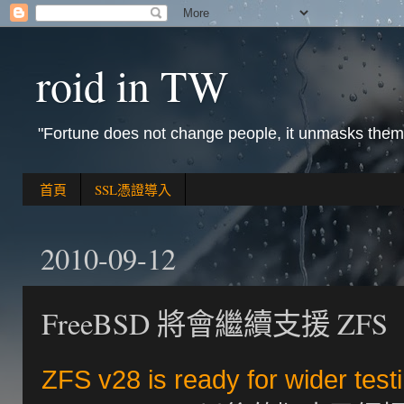
roid in TW
"Fortune does not change people, it unmasks them
首頁
SSL憑證導入
2010-09-12
FreeBSD 將會繼續支援 ZFS
ZFS v28 is ready for wider test