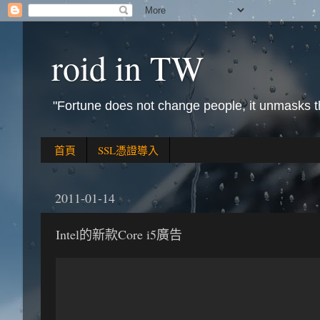
roid in TW
"Fortune does not change people, it unmasks 
首頁
SSL憑證導入
2011-01-14
Intel的新款Core i5廣告