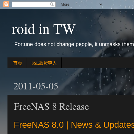
roid in TW
"Fortune does not change people, it unmasks them
首頁
SSL憑證導入
2011-05-05
FreeNAS 8 Release
FreeNAS 8.0 | News & Update