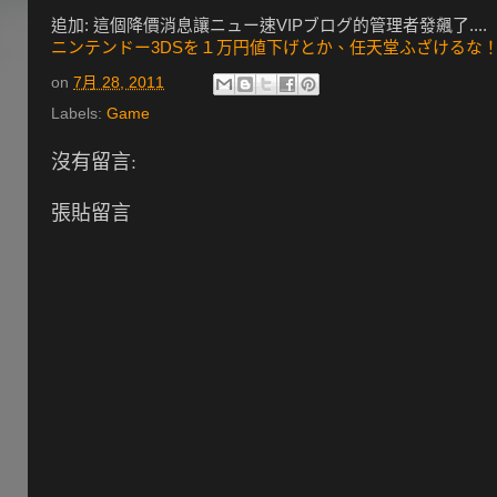
追加: 這個降價消息讓ニュー速VIPブログ的管理者發飆了....
ニンテンドー3DSを１万円値下げとか、任天堂ふざけるな！！:【2
on
7月 28, 2011
Labels:
Game
沒有留言:
張貼留言