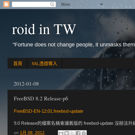
roid in TW
"Fortune does not change people, it unmasks them
首頁
SSL憑證導入
2012-01-08
FreeBSD 8.2 Release-p6
FreeBSD-EN-12:01.freebsd-update
9.0 Release的檔案名稱會讓舊版的 freebsd-update 沒辦法升級,
on
1月 08, 2012