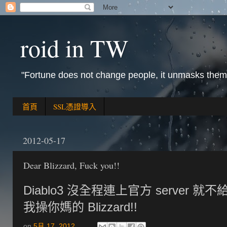
roid in TW
"Fortune does not change people, it unmasks them
首頁
SSL憑證導入
2012-05-17
Dear Blizzard, Fuck you!!
Diablo3 沒全程連上官方 server 就不
我操你媽的 Blizzard!!
on
5月 17, 2012