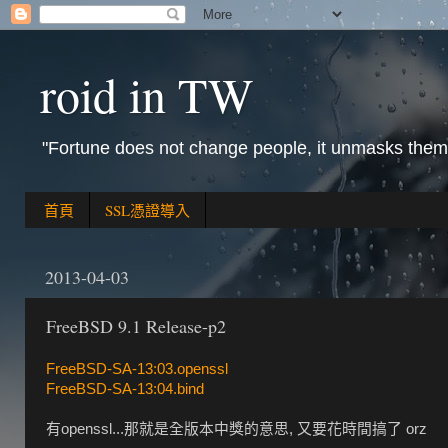
roid in TW
"Fortune does not change people, it unmasks them
首頁
SSL憑證導入
2013-04-03
FreeBSD 9.1 Release-p2
FreeBSD-SA-13:03.openssl
FreeBSD-SA-13:04.bind
有openssl...那就是全版本中獎的意思, 又要花時間搞了 orz