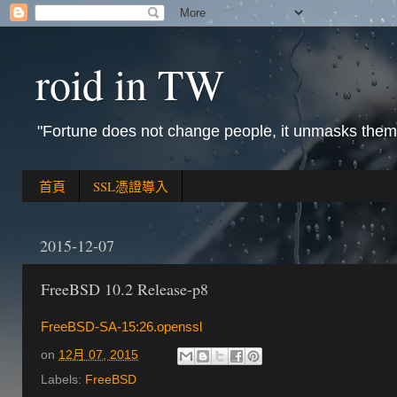
roid in TW
"Fortune does not change people, it unmasks them
首頁
SSL憑證導入
2015-12-07
FreeBSD 10.2 Release-p8
FreeBSD-SA-15:26.openssl
on
12月 07, 2015
Labels:
FreeBSD