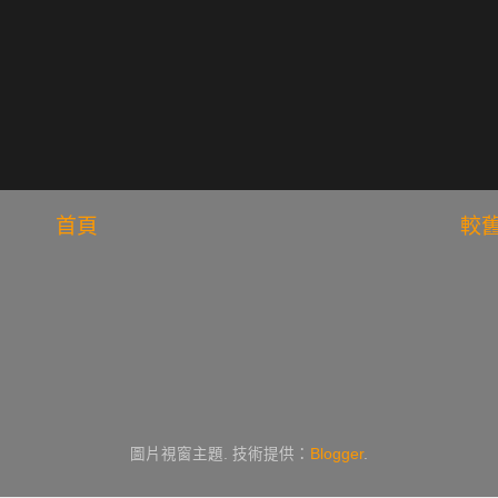
首頁
較
圖片視窗主題. 技術提供：
Blogger
.