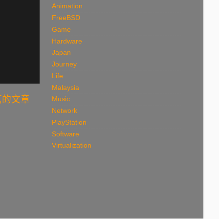
Animation
FreeBSD
Game
Hardware
Japan
Journey
Life
Malaysia
舊的文章
Music
Network
PlayStation
Software
Virtualization