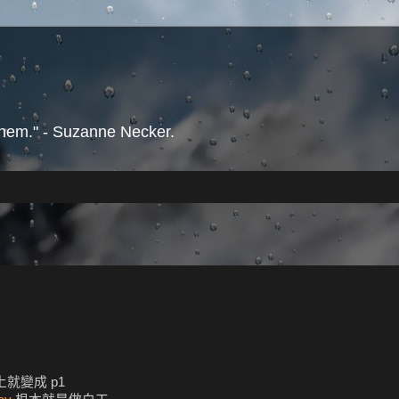
them." - Suzanne Necker.
上就變成 p1