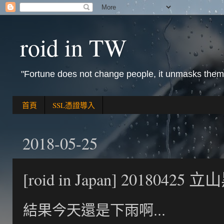
roid in TW
"Fortune does not change people, it unmasks them
首頁
SSL憑證導入
2018-05-25
[roid in Japan] 20180425 
結果今天還是下雨啊...