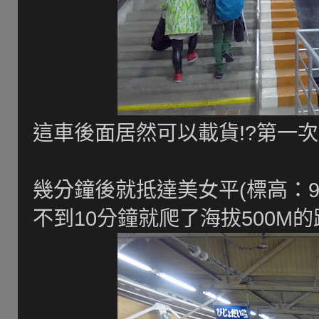
這車後面居然可以載貨!?第一次看
幾分鐘後就抵達美女平(標高：97
不到10分鐘就爬了海拔500M的