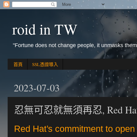
roid in TW
"Fortune does not change people, it unmasks them
首頁
SSL憑證導入
2023-07-03
忍無可忍就無須再忍, Red Hat 決
Red Hat’s commitment to open 