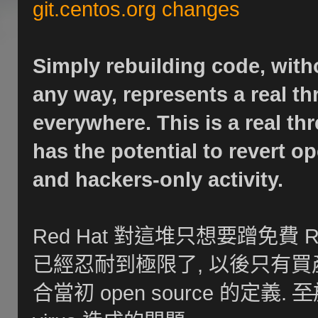
git.centos.org changes
Simply rebuilding code, with
any way, represents a real t
everywhere. This is a real th
has the potential to revert o
and hackers-only activity.
Red Hat 對這堆只想要蹭免費 RH
已經忍耐到極限了, 以後只有買產品的
合當初 open source 的定義.
至