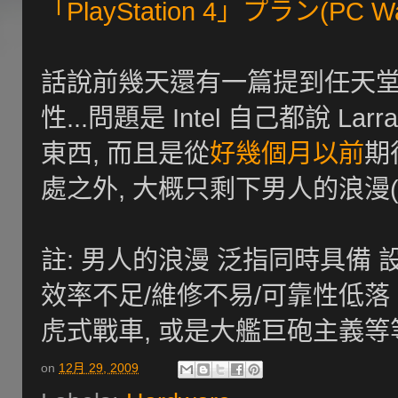
「PlayStation 4」プラン(PC Wa
話說前幾天還有一篇提到任天堂下一
性...問題是 Intel 自己都說 L
東西, 而且是從
好幾個月以前
期
處之外, 大概只剩下男人的浪漫(
註: 男人的浪漫 泛指同時具備 
效率不足/維修不易/可靠性低落
虎式戰車, 或是大艦巨砲主義等
on
12月 29, 2009